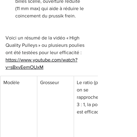
billes scellé, ouverture réduite 
(11 mm max) qui aide à réduire le 
coincement du prussik frein.
Voici un résumé de la vidéo « High 
Quality Pulleys » ou plusieurs poulies 
ont été testées pour leur efficacité : 
https://www.youtube.com/watch?
v=sBxvEemOUxM
Modèle
Grosseur
Le ratio (plus 
on se 
rapproche du 
3 : 1, la poulie 
est efficace).