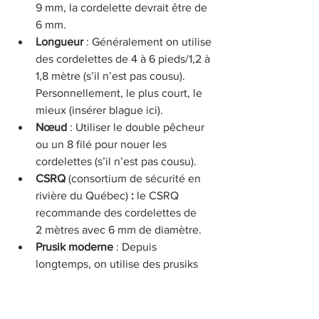
9 mm, la cordelette devrait être de 
6 mm.
Longueur
 : Généralement on utilise 
des cordelettes de 4 à 6 pieds/1,2 à 
1,8 mètre (s’il n’est pas cousu). 
Personnellement, le plus court, le 
mieux (insérer blague ici).
Nœud
 : Utiliser le double pêcheur 
ou un 8 filé pour nouer les 
cordelettes (s’il n’est pas cousu).
CSRQ 
(consortium de sécurité en 
rivière du Québec) 
: 
le CSRQ 
recommande
des cordelettes de 
2 mètres avec 6 mm de diamètre.
Prusik moderne
 : Depuis 
longtemps, on utilise des prusiks 
cousus en escalade, mais il 
semblerait que le monde de l’eau 
vive ait du retard. J’ai n’ai jamais 