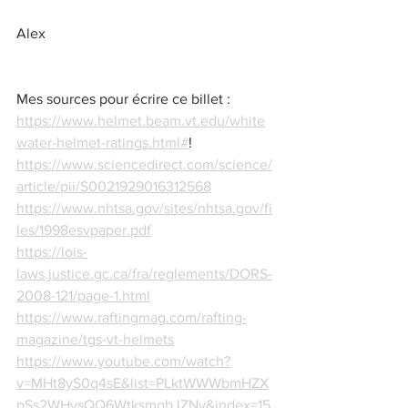
Alex
Mes sources pour écrire ce billet :
https://www.helmet.beam.vt.edu/white
water-helmet-ratings.html#
!
https://www.sciencedirect.com/science/
article/pii/S0021929016312568
https://www.nhtsa.gov/sites/nhtsa.gov/fi
les/1998esvpaper.pdf
https://lois-
laws.justice.gc.ca/fra/reglements/DORS-
2008-121/page-1.html
https://www.raftingmag.com/rafting-
magazine/tgs-vt-helmets
https://www.youtube.com/watch?
v=MHt8yS0q4sE&list=PLktWWWbmHZX
pSs2WHysQQ6WtksmgbJZNy&index=15